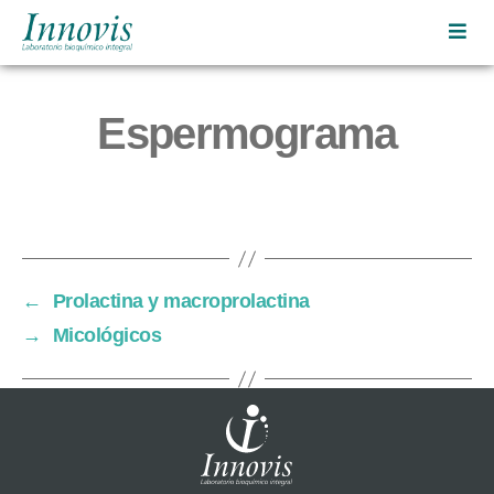
Innovis
|
Laboratorio
Espermograma
bioquímico
integral
←
Prolactina y macroprolactina
→
Micológicos