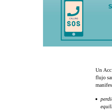
Un Acci
flujo sa
manifes
perdi
equil