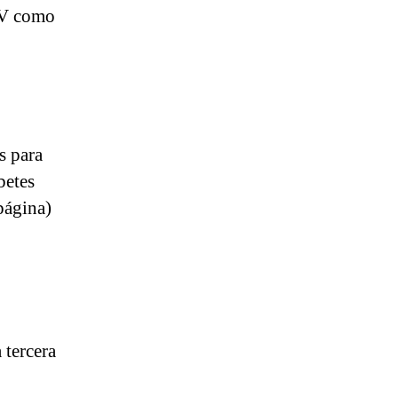
CV como
s para
betes
página)
 tercera