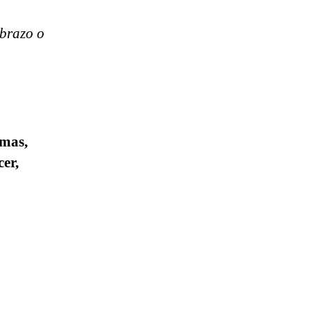
 brazo o
omas,
er,