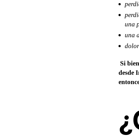
perdi
perdi
una 
una a
dolor
Si bie
desde I
entonce
¿