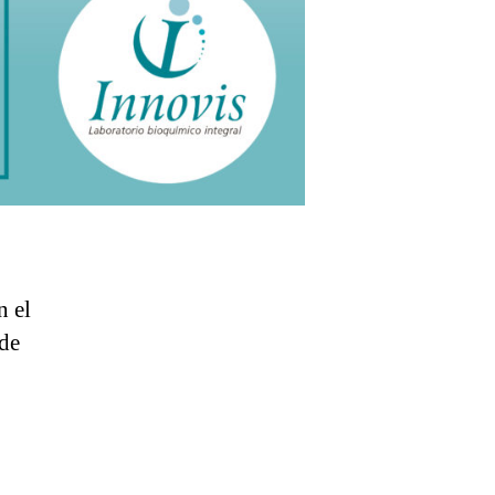
n el
ede