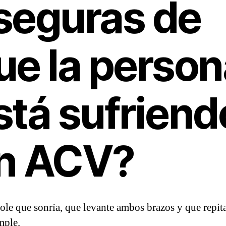
seguras de
ue la person
stá sufriend
n ACV?
ole que sonría, que levante ambos brazos y que repit
mple.