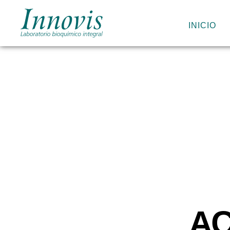
INICIO
Innovis
|
Laboratorio
bioquímico
integral
AC