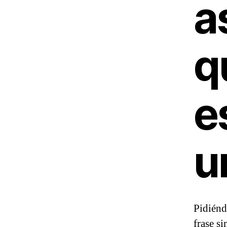
a
q
e
u
Pidiénd
frase si