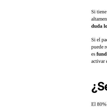
Si tien
altamen
duda lo
Si el pa
puede r
es
fun
activar 
¿S
El 80% 