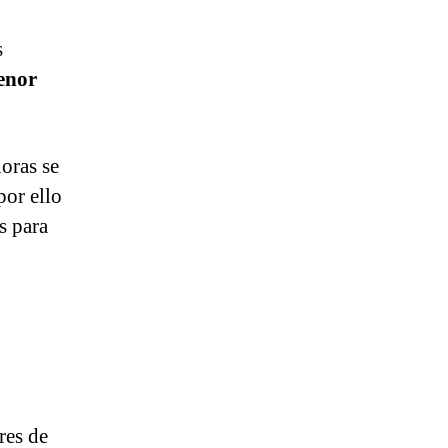
s
enor
horas se
por ello
s para
res de