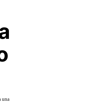
a
o
a una