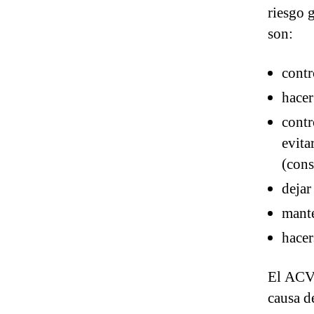
riesgo 
son:
contr
hacer
contr
evita
(cons
dejar
mante
hacer
El ACV 
causa d