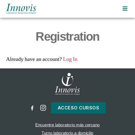
Innovis
|
Laboratorio
Registration
bioquímico
integral
Already have an account?
Log In
ACCESO CURSOS
Encuentre laboratorio más cercano
Turno laboratorio a domicilio