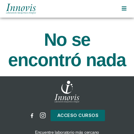
Innovis
|
Laboratorio
No se
bioquímico
integral
encontró nada
ACCESO CURSOS
Encuentre laboratorio más cercano