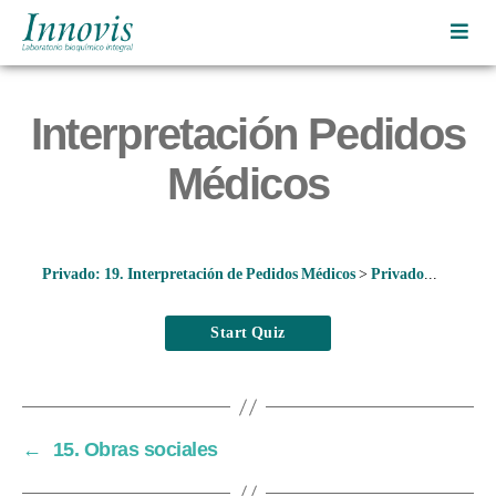
Innovis
|
Laboratorio
Interpretación Pedidos
bioquímico
integral
Médicos
Privado: 19. Interpretación de Pedidos Médicos
Privado: 19. Interpretación Pedidos Médicos
←
15. Obras sociales